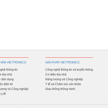
HẨM VIETTRONICS
GIẢI PHÁP VIETTRONICS
ghệ thông tin
Công nghệ thông tin và truyền thông
n tòa nhà
Cơ điện tòa nhà
ử dân dụng
Năng lượng và Công nghiệp
ện điện tử
Y tế và Chăm sóc sức khỏe
ượng và Công nghiệp
Giao thông thông minh
ị y tế