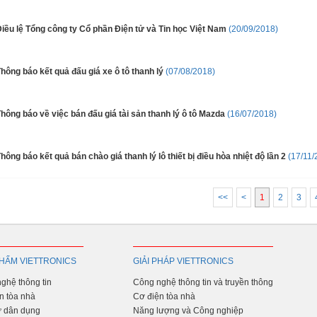
iều lệ Tổng công ty Cổ phần Điện tử và Tin học Việt Nam
(20/09/2018)
hông báo kết quả đấu giá xe ô tô thanh lý
(07/08/2018)
hông báo về việc bán đấu giá tài sản thanh lý ô tô Mazda
(16/07/2018)
hông báo kết quả bán chào giá thanh lý lô thiết bị điều hòa nhiệt độ lần 2
(17/11/
<<
<
1
2
3
HẨM VIETTRONICS
GIẢI PHÁP VIETTRONICS
ghệ thông tin
Công nghệ thông tin và truyền thông
n tòa nhà
Cơ điện tòa nhà
ử dân dụng
Năng lượng và Công nghiệp