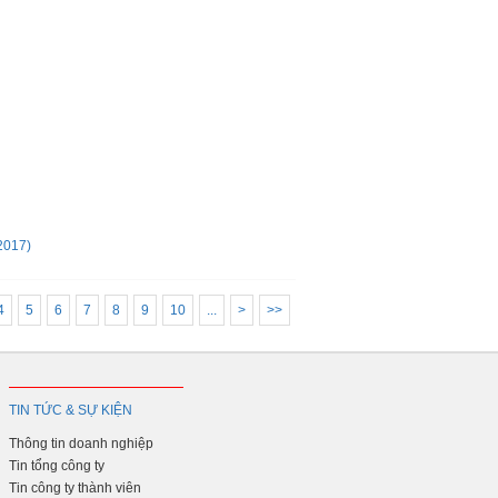
2017)
4
5
6
7
8
9
10
...
>
>>
TIN TỨC & SỰ KIỆN
Thông tin doanh nghiệp
Tin tổng công ty
Tin công ty thành viên