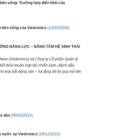
n bền vững: Trường hợp điển hình của
n bền vững của Viettronics
(13/02/2026)
ỞNG NĂNG LỰC – NÂNG TẦM HỆ SINH THÁI
 Nam (Viettronics) và Công ty Cổ phần Quản lý
ết thỏa thuận hợp tác chiến lược, đánh dấu
nh thái bất động sản – hạ tầng đô thị quy mô lớn
ừa đảo
(06/03/2024)
 nước tại Viettronics
(28/12/2022)