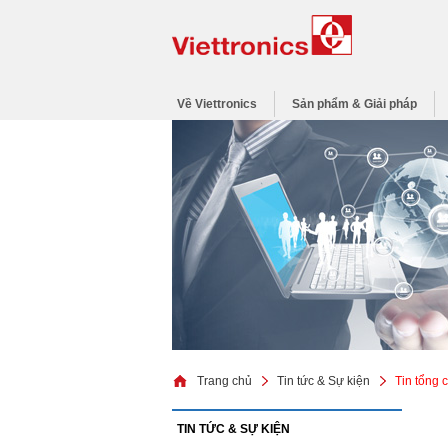
Về Viettronics
Sản phẩm & Giải pháp
Trang chủ
Tin tức & Sự kiện
Tin tổng 
TIN TỨC & SỰ KIỆN