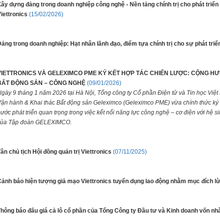
ây dựng đảng trong doanh nghiệp công nghệ - Nền tảng chính trị cho phát triể
iettronics
(15/02/2026)
ảng trong doanh nghiệp: Hạt nhân lãnh đạo, điểm tựa chính trị cho sự phát triể
VIETTRONICS VÀ GELEXIMCO PME KÝ KẾT HỢP TÁC CHIẾN LƯỢC: CỘNG HƯ
BẤT ĐỘNG SẢN – CÔNG NGHỆ
(09/01/2026)
gày 9 tháng 1 năm 2026 tại Hà Nội, Tổng công ty Cổ phần Điện tử và Tin học Việt
ận hành & Khai thác Bất động sản Geleximco (Geleximco PME) vừa chính thức ký k
ước phát triển quan trọng trong việc kết nối năng lực công nghệ – cơ điện với hệ si
của Tập đoàn GELEXIMCO.
ân chủ tịch Hội đồng quản trị Viettronics
(07/11/2025)
ảnh báo hiện tượng giả mạo Viettronics tuyển dụng lao động nhằm mục đích l
hông báo đấu giá cả lô cổ phần của Tổng Công ty Đầu tư và Kinh doanh vốn nhà