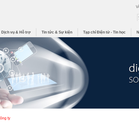
V
Dịch vụ & Hỗ trợ
Tin tức & Sự kiện
Tạp chí Điện tử - Tin học
N
công ty