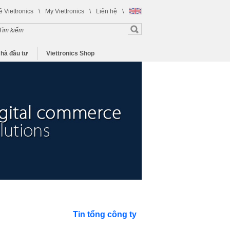
ề Viettronics
\
My Viettronics
\
Liên hệ
\
hà đầu tư
Viettronics Shop
Tin tổng công ty