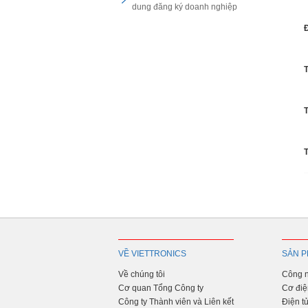
dung đăng ký doanh nghiệp
Đ
T
T
T
VỀ VIETTRONICS
SẢN P
Về chúng tôi
Công n
Cơ quan Tổng Công ty
Cơ điệ
Công ty Thành viên và Liên kết
Điện t