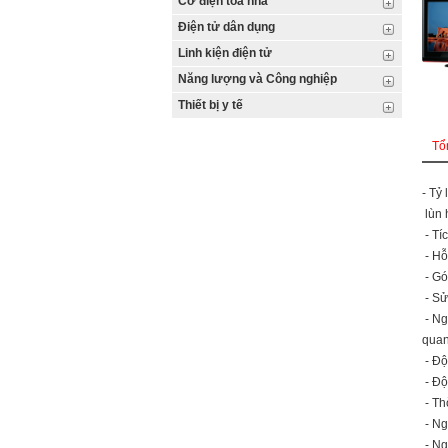
Cơ điện tòa nhà
Điện tử dân dụng
Linh kiện điện tử
Năng lượng và Công nghiệp
Thiết bị y tế
Tổ
- Tỷ
lùn 
- Tí
- Hỗ
- Gó
- Sử
- Ng
quan
- Độ
- Độ
- Th
- Ng
- Ng