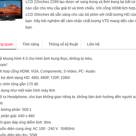
LCD 22inches 2299 tạo được vẻ sang trọng và thời trang tại bất cứ
nào cần cho nhu cầu giải trí và trình chiếu. Với cổng HDMI tích hợp
LCD 20inches đã sẵn sàng cho các bộ phim với chất lượng HD củ
bạn. Hãy trải nghiệm để cảm nhận chất lượng VTD mang đến căn 
bạn.
ng quan
Tính năng
Thông số kỹ thuật
Liên hệ
 lệ khung hình 4:3 cho hình ảnh trung thực, không bị méo,
hình"
ch hợp cổng HDMi, VGA, Components, S-Video, PC- Audio
 trợ định dạng HD: 480I, 480P, 720P, 1080I
c nhìn rộng gần 170 độ
 dụng như một màn hình máy tính
õ ra Headphone, cho bạn không gian riêng tư, không làm ảnh hưởng đến người x
h.
 tương phản: 500:1
 phân giải: 640 x 480
ời gian đáp ứng điểm ảnh: 8ms
uồn điện cung ứng: AC 100 - 240 V 50/60Hz
uồn điện tiêu thụ: 50W