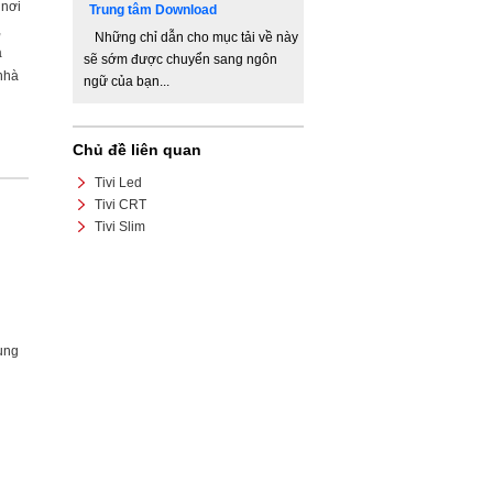
 nơi
Trung tâm Download
,
Những chỉ dẫn cho mục tải về này
a
sẽ sớm được chuyển sang ngôn
nhà
ngữ của bạn...
Chủ đề liên quan
Tivi Led
Tivi CRT
Tivi Slim
ung