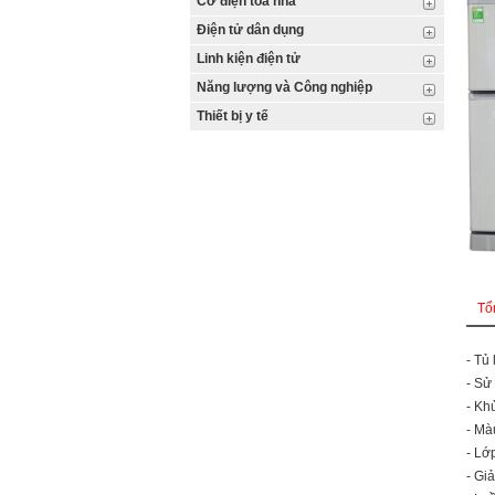
Cơ điện tòa nhà
Điện tử dân dụng
Linh kiện điện tử
Năng lượng và Công nghiệp
Thiết bị y tế
Tổ
- Tủ
- Sử
- Kh
- Mà
- Lớ
- Gi