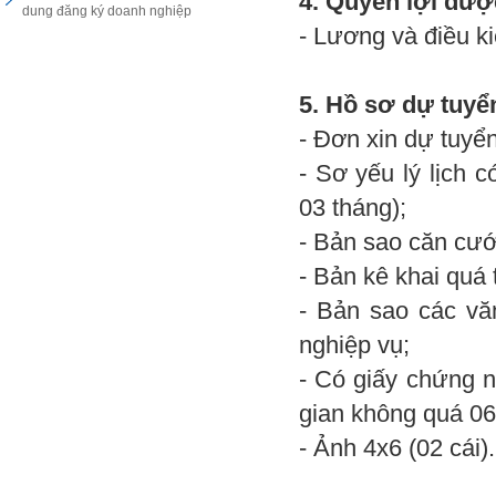
4. Quyền lợi đư
dung đăng ký doanh nghiệp
- Lương và điều kiệ
5. Hồ sơ dự tuyể
- Đơn xin dự tuyển
- Sơ yếu lý lịch 
03 tháng);
- Bản sao căn cướ
- Bản kê khai quá 
- Bản sao các vă
nghiệp vụ;
- Có giấy chứng n
gian không quá 06
- Ảnh 4x6 (02 cái).