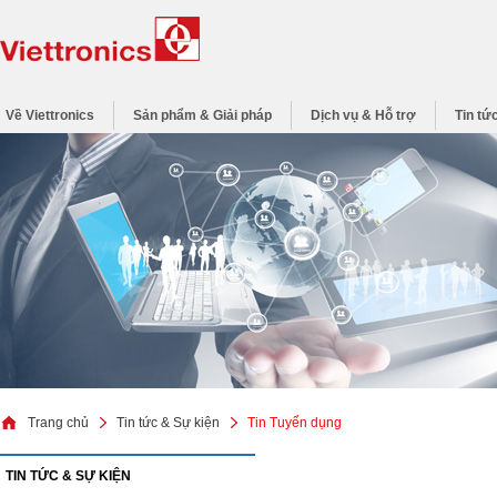
Về Viettronics
Sản phẩm & Giải pháp
Dịch vụ & Hỗ trợ
Tin tứ
Trang chủ
Tin tức & Sự kiện
Tin Tuyển dụng
TIN TỨC & SỰ KIỆN