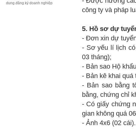
- Được hưởng các
dung đăng ký doanh nghiệp
công ty và pháp lu
5. Hồ sơ dự tuyể
- Đơn xin dự tuyển
- Sơ yếu lí lịch 
03 tháng);
- Bản sao Hộ khẩ
- Bản kê khai quá 
- Bản sao bằng t
bằng, chứng chỉ k
- Có giấy chứng n
gian không quá 06
- Ảnh 4x6 (02 cái).