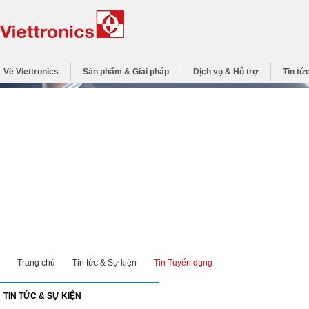
Về Viettronics
Sản phẩm & Giải pháp
Dịch vụ & Hỗ trợ
Tin tứ
Trang chủ
Tin tức & Sự kiện
Tin Tuyển dụng
TIN TỨC & SỰ KIỆN