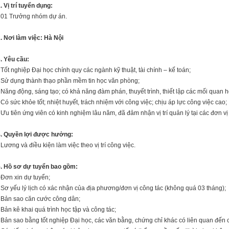
. Vị trí tuyển dụng:
 01 Trưởng nhóm dự án.
. Nơi làm việc: Hà Nội
. Yêu cầu:
 Tốt nghiệp Đại học chính quy các ngành kỹ thuật, tài chính – kế toán;
 Sử dụng thành thạo phần mềm tin học văn phòng;
 Năng động, sáng tạo; có khả năng đàm phán, thuyết trình, thiết lập các mối quan h
 Có sức khỏe tốt; nhiệt huyết, trách nhiệm với công việc; chịu áp lực công việc cao;
 Ưu tiên ứng viên có kinh nghiệm lâu năm, đã đảm nhận vị trí quản lý tại các đơn vị
4. Quyền lợi được hưởng:
 Lương và điều kiện làm việc theo vị trí công việc.
5. Hồ sơ dự tuyển bao gồm:
 Đơn xin dự tuyển;
 Sơ yếu lý lịch có xác nhận của địa phương/đơn vị công tác (không quá 03 tháng);
 Bản sao căn cước công dân;
 Bản kê khai quá trình học tập và công tác;
 Bản sao bằng tốt nghiệp Đại học, các văn bằng, chứng chỉ khác có liên quan đến