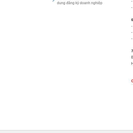
-
dung đăng ký doanh nghiệp
-
6
-
-
-
7
B
H
C