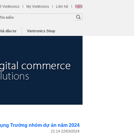
ề Viettronics
\
My Viettronics
\
Liên hệ
\
hà đầu tư
Viettronics Shop
dụng Trưởng nhóm dự án năm 2024
21:14 22/03/2024