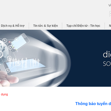
V
Dịch vụ & Hỗ trợ
Tin tức & Sự kiện
Tạp chí Điện tử - Tin học
N
n dụng
Thông báo tuyển 