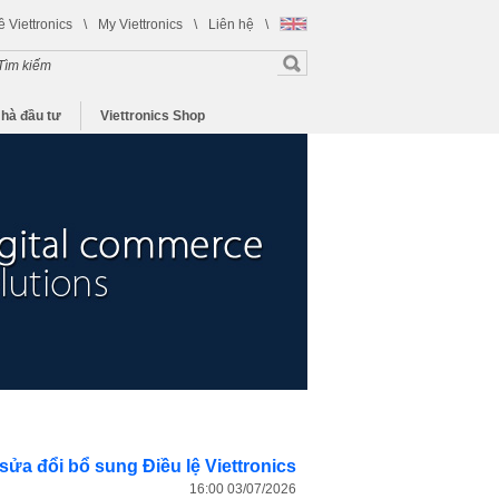
ề Viettronics
\
My Viettronics
\
Liên hệ
\
hà đầu tư
Viettronics Shop
 sửa đổi bổ sung Điều lệ Viettronics
16:00 03/07/2026