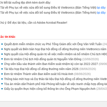
hi tiết tải xuống tệp đính kèm dưới đây:
 Tải về Phụ lục về việc sửa đổi bổ sung Điều lệ Viettronics (Bản Tiếng Việt)
tại đây
 Tải về Phụ lục về việc sửa đổi bổ sung Điều lệ Viettronics (Bản Tiếng Anh)
tại đây
hú ý: Để đọc tài liệu, cần có Adobe Acrobat Reader!
ác tin khác
Quyết định miễn nhiệm chức vụ Phó Tổng Giám đốc với Ông Văn Viết Tuấn
(24
Nghị quyết và Biên bản họp Đại hội đồng cổ đông thường niên Viettronics năm
Nghị quyết của Hội đồng quản trị về việc miễn nhiệm và bổ nhiệm Chủ tịch HĐ
Đơn từ nhiệm Chủ tịch Hội đồng quản trị Nguyễn Văn Đông
(10/06/2026)
Ứng viên bầu vào thành viên Ban Kiểm soát nhiệm kỳ còn lại 2022-2027
(09/06
Tài liệu họp Đại hội đồng cổ đông thường niên năm 2026
(08/06/2026)
Đơn từ nhiệm Thành viên Ban kiểm soát Vũ Hoài Anh
(08/06/2026)
Thông báo mời họp và Dự thảo tài liệu Đại hội đồng cổ đông thường niên Viet
Tòa án nhân dânThành phố Hải Phòng kết luận về việc tranh chấp hợp đồng ki
Giấy ủy quyền thực hiện công bố thông tin cho Ông Phạm Nguyên Anh
(28/04/