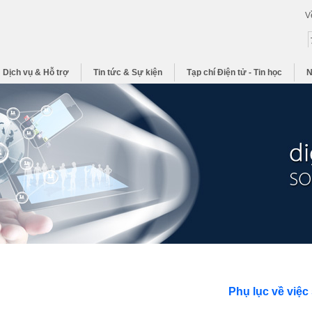
V
Dịch vụ & Hỗ trợ
Tin tức & Sự kiện
Tạp chí Điện tử - Tin học
N
Phụ lục về việc