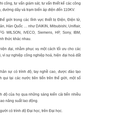
i công, tư vấn giám sát, tư vấn thiết kế các công
ình, đường dây và trạm biến áp điện đến 110KV.
ế giới trong các lĩnh vực thiết bị Điện, Điện tử,
n, Hàn Quốc .... như DAIKIN, Mitsubishi, Uniflair,
, FG WILSON, IVECO, Siemens, HP, Sony, IBM,
ình thức khác nhau.
 hiện đại, nhằm phục vụ một cách tối ưu cho các
, vì sự nghiệp công nghiệp hoá, hiện đại hoá đất
hân sự có trình độ, tay nghề cao, được đào tạo
ui tại các nước tiên tiến trên thế giới, một số
nh độ của họ qua những sáng kiến cải tiến nhiều
 cao năng suất lao động.
ười có trình độ Đại học, trên Đại học.