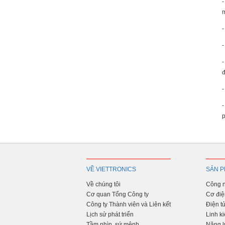
-
m
-
-
-
đ
-
-
p
VỀ VIETTRONICS
SẢN P
Về chúng tôi
Công n
Cơ quan Tổng Công ty
Cơ điệ
Công ty Thành viên và Liên kết
Điện t
Lịch sử phát triển
Linh ki
Tầm nhìn, sứ mệnh
Năng l