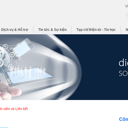
V
Dịch vụ & Hỗ trợ
Tin tức & Sự kiện
Tạp chí Điện tử - Tin học
N
h viên và Liên kết
Côn