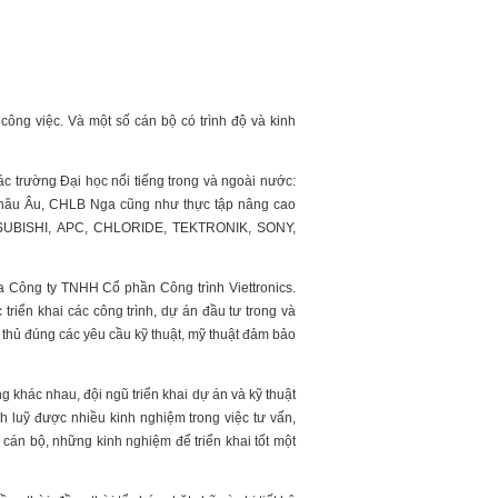
công việc. Và một số cán bộ có trình độ và kinh
ác trường Đại học nổi tiếng trong và ngoài nước:
hâu Âu, CHLB Nga cũng như thực tập nâng cao
, MITSUBISHI, APC, CHLORIDE, TEKTRONIK, SONY,
a Công ty TNHH Cổ phần Công trình Viettronics.
 triển khai các công trình, dự án đầu tư trong và
 thủ đúng các yêu cầu kỹ thuật, mỹ thuật đảm bảo
g khác nhau, đội ngũ triển khai dự án và kỹ thuật
ch luỹ được nhiều kinh nghiệm trong việc tư vấn,
c cán bộ, những kinh nghiệm để triển khai tốt một