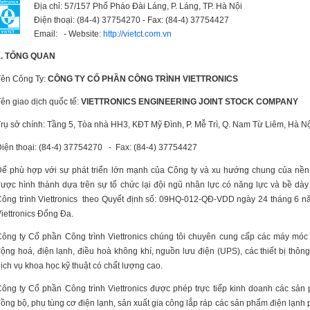
Địa chỉ:
57/157 Phố Pháo Đài Láng, P. Láng, TP. Hà Nội
Điện thoại:
(84-4) 37754270 -
Fax:
(84-4) 37754427
Email:
-
Website:
http://vietct.com.vn
1. TỔNG QUAN
Tên Công Ty:
CÔNG TY CỔ PHẦN CÔNG TRÌNH VIETTRONICS
ên giao dịch quốc tế:
VIETTRONICS ENGINEERING JOINT STOCK COMPANY
rụ sở chính: Tầng 5, Tòa nhà HH3, KĐT Mỹ Đình, P. Mễ Trì, Q. Nam Từ Liêm, Hà N
iện thoại: (84-4) 37754270 - Fax: (84-4) 37754427
ể phù hợp với sự phát triển lớn mạnh của Công ty và xu hướng chung của nền k
ược hình thành dựa trên sự tổ chức lại đội ngũ nhân lực có năng lực và bề d
ông trình Viettronics theo Quyết định số: 09HQ-012-QĐ-VDD ngày 24 tháng 6 n
iettronics Đống Đa.
ông ty Cổ phần Công trình Viettronics chúng tôi chuyên cung cấp các máy móc và 
ộng hoá, điện lạnh, điều hoà không khí, nguồn lưu điện (UPS), các thiết bị thôn
ịch vụ khoa học kỹ thuật có chất lượng cao.
ông ty Cổ phần Công trình Viettronics được phép trực tiếp kinh doanh các sản phẩ
ồng bộ, phụ tùng cơ điện lạnh, sản xuất gia công lắp ráp các sản phẩm điện lạnh