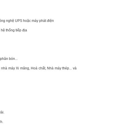
g công nghệ UPS hoặc máy phát điện
à hệ thống tiếp địa
phân bón...
các nhà máy Xi măng, Hoá chất, Nhà máy thép... và
ải.
nh.