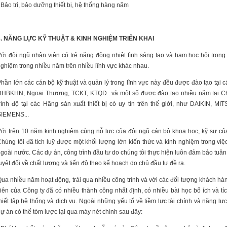
 Bảo trì, bảo dưỡng thiết bị, hệ thống hàng năm
3. NĂNG LỰC KỸ THUẬT & KINH NGHIỆM TRIỂN KHAI
ới đội ngũ nhân viên có trẻ năng động nhiệt tình sáng tạo và ham học hỏi trong 
ghiệm trong nhiều năm trên nhiều lĩnh vực khác nhau.
hần lớn các cán bộ kỹ thuật và quản lý trong lĩnh vực này đều được đào tạo tại c
ĐHBKHN, Ngoại Thương, TCKT, KTQD...và một số được đào tạo nhiều năm tại C
rình độ tại các Hãng sản xuất thiết bị có uy tín trên thế giới, như DAIKIN
SIEMENS...
ới trên 10 năm kinh nghiệm cùng nỗ lực của đội ngũ cán bộ khoa học, kỹ sư củ
húng tôi đã tích luỹ được một khối lượng lớn kiến thức và kinh nghiệm trong việc
goài nước. Các dự án, công trình đầu tư do chúng tôi thực hiện luôn đảm bảo tuân
uyệt đối về chất lượng và tiến độ theo kế hoạch do chủ đầu tư đề ra.
ua nhiều năm hoạt động, trải qua nhiều công trình và với các đối tượng khách hàn
iên của Công ty đã có nhiều thành công nhất định, có nhiều bài học bổ ích và tí
hiết lập hệ thống và dịch vụ. Ngoài những yếu tố về tiềm lực tài chính và năng lự
ự án có thể tóm lược lại qua máy nét chính sau đây: