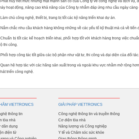
 Phát huy hết mức những mặt mạnh sẵn có của Công ty về công nghệ và dịch vụ, đồn
áy hoạt động, nâng cao khả năng của Công ty nhắm đáp ứng nhu cầu ngày càng
 Làm chủ công nghệ, thiết bị, trang bị tốt các kỹ năng triển khai dự án.
 Nắm chắc nhu cầu khách hàng không những về các yếu tố kỹ thuật mà cả về tiến đ
 Chuẩn bị tốt các kế hoạch triển khai, phối hợp tốt với khách hàng trong việc chuẩ
ộ thi công.
 Phối hợp công tác tốt giữa các bộ phận như vật tư, thi công và đại diện của đối tác
 Quan hệ hợp tác với các hãng sản xuất trong và ngoài khu vực nhằm mở rộng hơ
hát triển công nghệ.
HẨM VIETTRONICS
GIẢI PHÁP VIETTRONICS
ghệ thông tin
Công nghệ thông tin và truyền thông
n tòa nhà
Cơ điện tòa nhà
ử dân dụng
Năng lượng và Công nghiệp
ện điện tử
Y tế và Chăm sóc sức khỏe
ượng và Công nghiệp
Giao thông thông minh