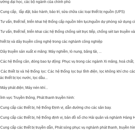
rường đại học, các bộ ngành của chính phủ
 Cung cấp, lắp đặt, bảo hành, bảo trì, sửa chữa các loại thiết bị nguồn (UPS)
 Tư vấn, thiết kế, triển khai hệ thống cấp nguồn liên tục/nguồn dự phòng sử dụn
 Tư vấn, thiết kế, triển khai các hệ thống chống sét trực tiếp, chống sét lan truyền v
hiết bị và dây truyền công nghệ trong các nghành công nghiệp
 Dây truyền sản xuất xi măng: Máy nghiền, lò nung, băng tải, ...
 Các hệ thống cân, đóng bao tự động: Phục vụ trong các ngành Xi măng, hoá chất, 
 Các thiết bị và hệ thống lọc: Các hệ thống lọc bụi tĩnh điện, lọc không khí cho 
ác thiết bị lọc nước, lọc dầu...
 Máy phát điện; Máy nén khí...
ĩnh vực Truyền thông, Phát thanh truyền hình:
 Cung cấp các thiết bị, hệ thống Định vị, dẫn đường cho các sân bay.
 Cung cấp các thiết bị, hệ thống định vị, bản đồ số cho Hải quân và nghành Hàng H
 Cung cấp các thiết bị truyền dẫn, Phát sóng phục vụ nghành phát thanh, truyền hì