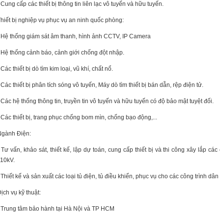
 Cung cấp các thiết bị thông tin liên lạc vô tuyến và hữu tuyến.
hiết bị nghiệp vụ phục vụ an ninh quốc phòng:
 Hệ thống giám sát âm thanh, hình ảnh CCTV, IP Camera
 Hệ thống cảnh báo, cảnh giới chống đột nhập.
 Các thiết bị dò tìm kim loại, vũ khí, chất nổ.
 Các thiết bị phân tích sóng vô tuyến, Máy dò tìm thiết bị bán dẫn, rệp điện tử.
 Các hệ thống thông tin, truyền tin vô tuyến và hữu tuyến có độ bảo mật tuyệt đối.
 Các thiết bị, trang phục chống bom mìn, chống bạo động,...
Ngành Điện:
 Tư vấn, khảo sát, thiết kế, lập dự toán, cung cấp thiết bị và thi công xây lắp c
110kV.
 Thiết kế và sản xuất các loại tủ điện, tủ điều khiển, phục vụ cho các công trình dân
ịch vụ kỹ thuật:
 Trung tâm bảo hành tại Hà Nội và TP HCM