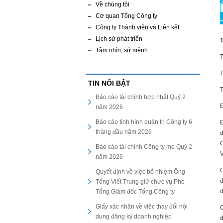
Về chúng tôi
Cơ quan Tổng Công ty
Công ty Thành viên và Liên kết
Lịch sử phát triển
Tầm nhìn, sứ mệnh
T
TIN NỔI BẬT
T
Báo cáo tài chính hợp nhất Quý 2
Đ
năm 2026
Báo cáo tình hình quản trị Công ty 6
Đ
tháng đầu năm 2026
đ
C
Báo cáo tài chính Công ty mẹ Quý 2
V
năm 2026
C
Quyết định về việc bổ nhiệm Ông
đ
Tống Viết Trung giữ chức vụ Phó
d
Tổng Giám đốc Tổng Công ty
Giấy xác nhận về việc thay đổi nội
C
dung đăng ký doanh nghiệp
đ