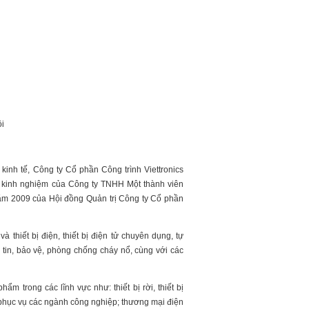
ội
inh tế, Công ty Cổ phần Công trình Viettronics
ày kinh nghiệm của Công ty TNHH Một thành viên
ăm 2009 của Hội đồng Quản trị Công ty Cổ phần
thiết bị điện, thiết bị điện tử chuyên dụng, tự
g tin, bảo vệ, phòng chống cháy nổ, cùng với các
m trong các lĩnh vực như: thiết bị rời, thiết bị
 phục vụ các ngành công nghiệp; thương mại điện