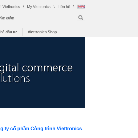
ề Viettronics
\
My Viettronics
\
Liên hệ
\
hà đầu tư
Viettronics Shop
g ty cổ phần Công trình Viettronics