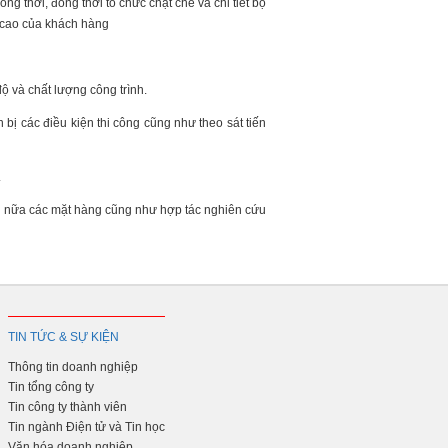
g thời, đồng thời tổ chức chặt chẽ và chi tiết bộ
 cao của khách hàng
ộ và chất lượng công trình.
n bị các điều kiện thi công cũng như theo sát tiến
.
n nữa các mặt hàng cũng như hợp tác nghiên cứu
TIN TỨC & SỰ KIỆN
Thông tin doanh nghiệp
Tin tổng công ty
Tin công ty thành viên
Tin ngành Điện tử và Tin học
Văn hóa doanh nghiệp