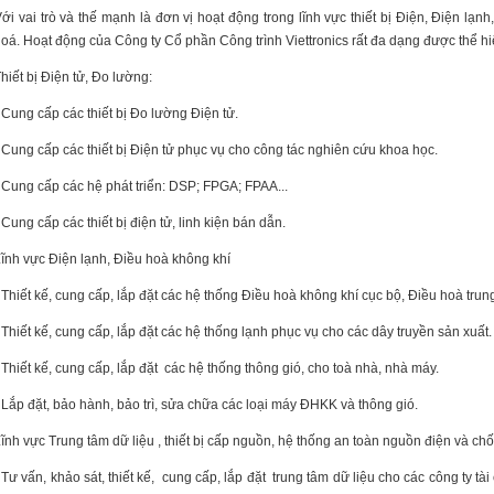
ới vai trò và thế mạnh là đơn vị hoạt động trong lĩnh vực thiết bị Điện, Điện lạn
oá. Hoạt động của Công ty Cổ phần Công trình Viettronics rất đa dạng được thể hiệ
hiết bị Điện tử, Đo lường:
 Cung cấp các thiết bị Đo lường Điện tử.
 Cung cấp các thiết bị Điện tử phục vụ cho công tác nghiên cứu khoa học.
 Cung cấp các hệ phát triển: DSP; FPGA; FPAA...
 Cung cấp các thiết bị điện tử, linh kiện bán dẫn.
ĩnh vực Điện lạnh, Điều hoà không khí
 Thiết kế, cung cấp, lắp đặt các hệ thống Điều hoà không khí cục bộ, Điều hoà trun
 Thiết kế, cung cấp, lắp đặt các hệ thống lạnh phục vụ cho các dây truyền sản xuất.
 Thiết kế, cung cấp, lắp đặt các hệ thống thông gió, cho toà nhà, nhà máy.
 Lắp đặt, bảo hành, bảo trì, sửa chữa các loại máy ĐHKK và thông gió.
ĩnh vực Trung tâm dữ liệu , thiết bị cấp nguồn, hệ thống an toàn nguồn điện và ch
 Tư vấn, khảo sát, thiết kế, cung cấp, lắp đặt trung tâm dữ liệu cho các công ty t