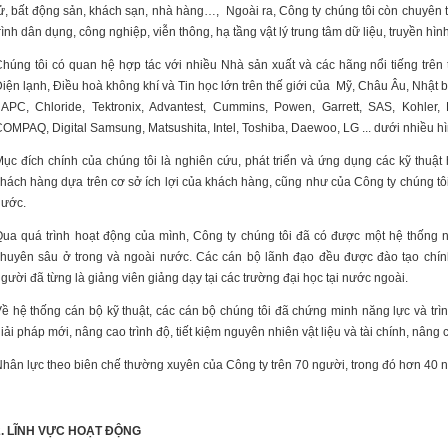
ử, bất động sản, khách sạn, nhà hàng…, Ngoài ra, Công ty chúng tôi còn chuyên th
rình dân dụng, công nghiệp, viễn thông, hạ tầng vật lý trung tâm dữ liệu, truyền h
húng tôi có quan hệ hợp tác với nhiều Nhà sản xuất và các hãng nổi tiếng trên th
iện lạnh, Điều hoà không khí và Tin học lớn trên thế giới của Mỹ, Châu Âu, Nhật bả
APC, Chloride, Tektronix, Advantest, Cummins, Powen, Garrett, SAS, Kohler
OMPAQ, Digital Samsung, Matsushita, Intel, Toshiba, Daewoo, LG ... dưới nhiều h
ục đích chính của chúng tôi là nghiên cứu, phát triển và ứng dụng các kỹ thuật
hách hàng dựa trên cơ sở ích lợi của khách hàng, cũng như của Công ty chúng tôi
nước.
ua quá trình hoạt động của mình, Công ty chúng tôi đã có được một hệ thống n
huyên sâu ở trong và ngoài nước. Các cán bộ lãnh đạo đều được đào tạo chính q
gười đã từng là giảng viên giảng dạy tại các trường đại học tại nước ngoài.
ề hệ thống cán bộ kỹ thuật, các cán bộ chúng tôi đã chứng minh năng lực và trì
iải pháp mới, nâng cao trình độ, tiết kiệm nguyên nhiên vật liệu và tài chính, nâng
hân lực theo biên chế thường xuyên của Công ty trên 70 người, trong đó hơn 40 ng
2. LĨNH VỰC HOẠT ĐỘNG