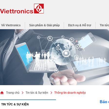
Về Viettronics
Sản phẩm & Giải pháp
Dịch vụ & Hỗ trợ
Tin tứ
Trang chủ
Tin tức & Sự kiện
Thông tin doanh nghiệp
Báo 
TIN TỨC & SỰ KIỆN