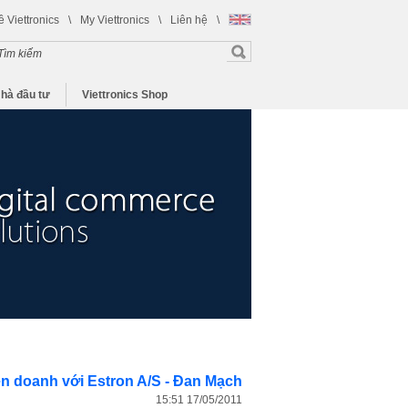
ề Viettronics
\
My Viettronics
\
Liên hệ
\
hà đầu tư
Viettronics Shop
ên doanh với Estron A/S - Đan Mạch
15:51 17/05/2011