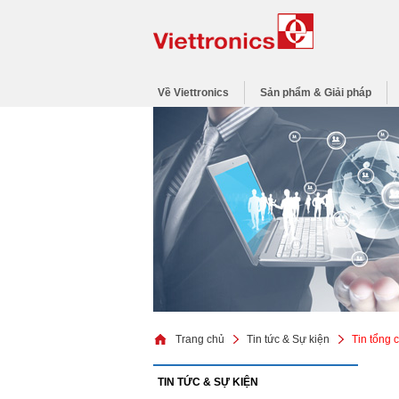
Về Viettronics
Sản phẩm & Giải pháp
Trang chủ
Tin tức & Sự kiện
Tin tổng 
TIN TỨC & SỰ KIỆN