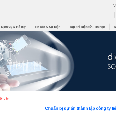
V
Dịch vụ & Hỗ trợ
Tin tức & Sự kiện
Tạp chí Điện tử - Tin học
N
công ty
Chuẩn bị dự án thành lập công ty li