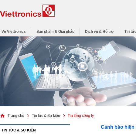
Về Viettronics
Sản phẩm & Giải pháp
Dịch vụ & Hỗ trợ
Tin tứ
Trang chủ
Tin tức & Sự kiện
Tin tổng công ty
Cảnh báo hiện 
TIN TỨC & SỰ KIỆN