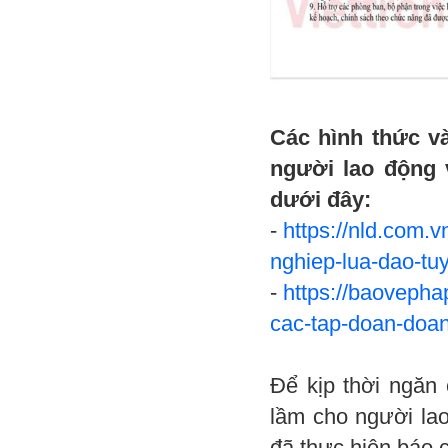
Các hình thức v
người lao động 
dưới đây:
-
https://nld.com.
nghiep-lua-dao-t
-
https://baovepha
cac-tap-doan-doan
Để kịp thời ngăn 
lầm cho người lao
đã thực hiện báo 