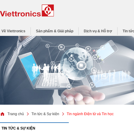
Về Viettronics
Sản phẩm & Giải pháp
Dịch vụ & Hỗ trợ
Tin tứ
Trang chủ
Tin tức & Sự kiện
Tin ngành Điện tử và Tin học
TIN TỨC & SỰ KIỆN