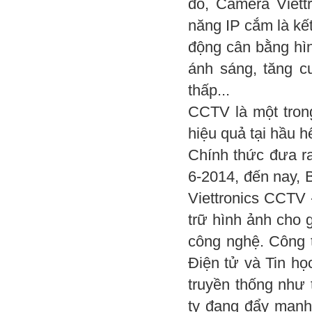
đó, Camera Viettr
năng IP cắm là kế
động cân bằng hìn
ánh sáng, tăng c
thấp...
CCTV là một tron
hiệu quả tại hầu h
Chính thức đưa ra
6-2014, đến nay, 
Viettronics CCTV 
trữ hình ảnh cho 
công nghệ. Công t
Điện tử và Tin họ
truyền thống như t
ty đang đẩy mạnh