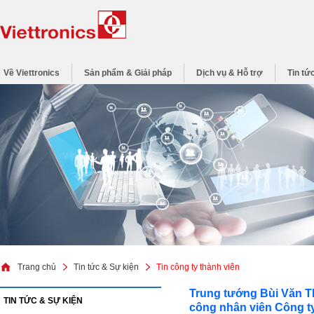
Về Viettronics
Sản phẩm & Giải pháp
Dịch vụ & Hỗ trợ
Tin tứ
Trang chủ
Tin tức & Sự kiện
Tin công ty thành viên
Trung tướng Bùi Văn Th
TIN TỨC & SỰ KIỆN
công nhân viên Công ty