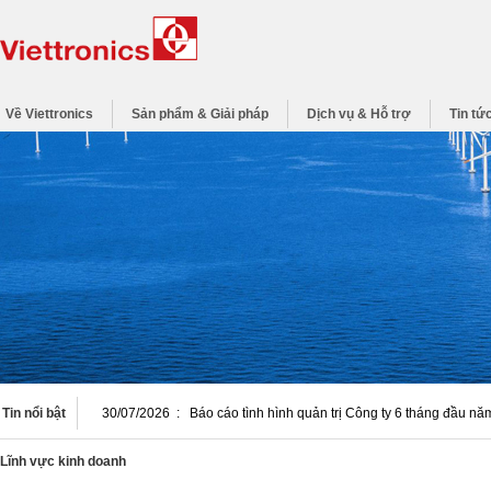
Về Viettronics
Sản phẩm & Giải pháp
Dịch vụ & Hỗ trợ
Tin tứ
Tin nổi bật
30/07/2026
:
Báo cáo tình hình quản trị Công ty 6 tháng đầu n
Lĩnh vực kinh doanh