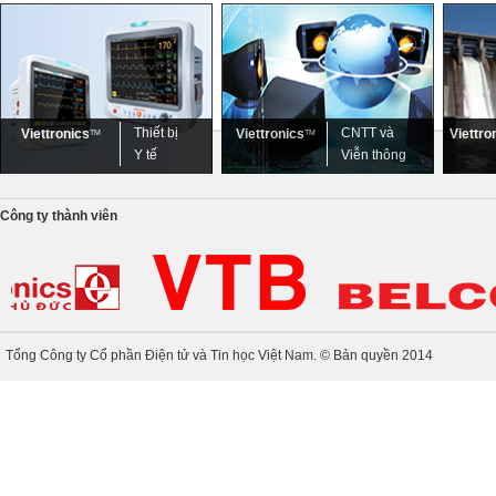
Thiết bị
CNTT và
Viettronics
Viettronics
Viettro
TM
TM
Y tế
Viễn thông
Công ty thành viên
Tổng Công ty Cổ phần Điện tử và Tin học Việt Nam. © Bản quyền 2014