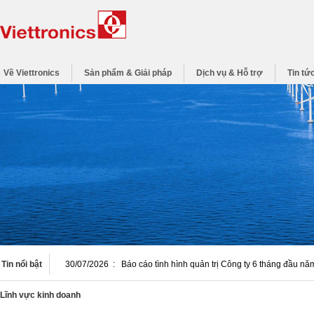
Về Viettronics
Sản phẩm & Giải pháp
Dịch vụ & Hỗ trợ
Tin tứ
Tin nổi bật
30/07/2026
:
Báo cáo tình hình quản trị Công ty 6 tháng đầu n
Lĩnh vực kinh doanh