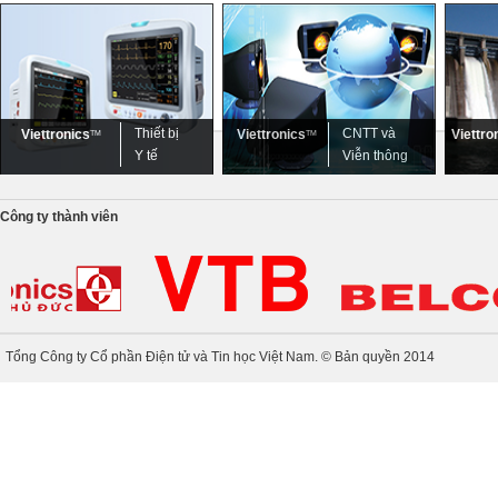
Thiết bị
CNTT và
Viettronics
Viettronics
Viettro
TM
TM
Y tế
Viễn thông
Công ty thành viên
Tổng Công ty Cổ phần Điện tử và Tin học Việt Nam. © Bản quyền 2014