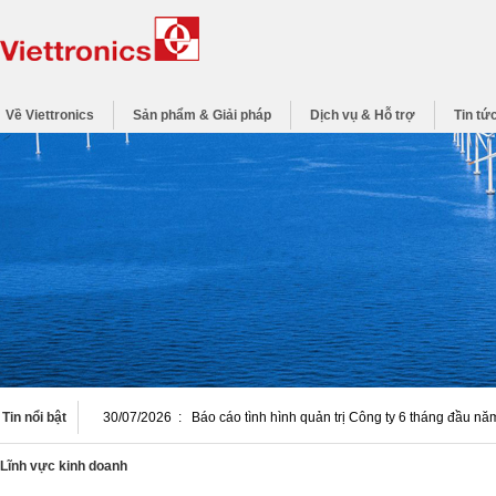
Về Viettronics
Sản phẩm & Giải pháp
Dịch vụ & Hỗ trợ
Tin tứ
Tin nổi bật
30/07/2026
:
Báo cáo tình hình quản trị Công ty 6 tháng đầu n
Lĩnh vực kinh doanh