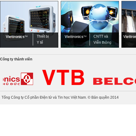
Thiết bị
CNTT và
Viettronics
Viettronics
Viettro
TM
TM
Y tế
Viễn thông
Công ty thành viên
Tổng Công ty Cổ phần Điện tử và Tin học Việt Nam. © Bản quyền 2014